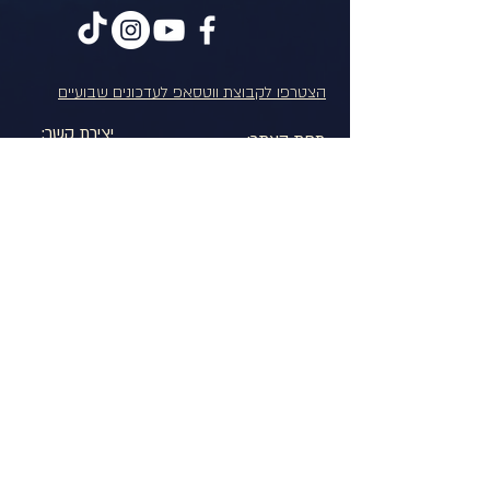
הצטרפו לקבוצת ווטסאפ לעדכונים שבועיים
יצירת קשר:
מפת האתר:
דוקוניישן - הקרנות אונליין
הרצאות והקרנות בארגונים
סדנת דוקותרפיה וצילום מודע
לארגונים
מפגשים בבתי ספר
סרטים
ביוגרפיה
VOD
לתמיכה בדוקוניישן
הצהרת נגישות