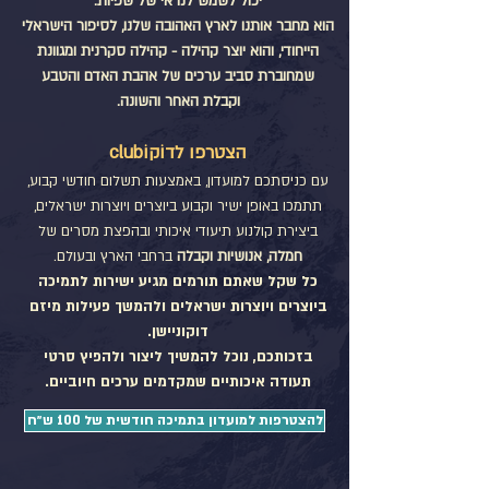
יכול לשמש לנו אי של שפיות.
הוא מחבר אותנו לארץ האהובה שלנו, לסיפור הישראלי
הייחודי, והוא יוצר קהילה - קהילה סקרנית ומגוונת
שמחוברת סביב ערכים של אהבת האדם והטבע
וקבלת האחר והשונה.
הצטרפו לדוֹקוֹclub
עם כניסתכם למועדון, באמצעות תשלום חודשי קבוע,
תתמכו באופן ישיר וקבוע ביוצרים ויוצרות ישראלים,
ביצירת קולנוע תיעודי איכותי ובהפצת מסרים של
חמלה, אנושיות וקבלה
ברחבי הארץ ובעולם.
כל שקל שאתם תורמים מגיע ישירות לתמיכה
ביוצרים ויוצרות ישראלים ולהמשך פעילות מיזם
דוקוניישן.
בזכותכם, נוכל להמשיך ליצור ולהפיץ סרטי
תעודה איכותיים שמקדמים ערכים חיוביים.​
להצטרפות למועדון בתמיכה חודשית של 100 ש״ח