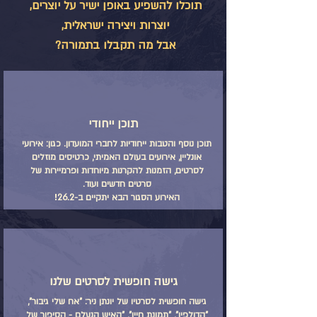
תוכלו להשפיע באופן ישיר על יוצרים,
יוצרות ויצירה ישראלית,
אבל מה תקבלו בתמורה?
תוכן ייחודי
תוכן נוסף והטבות ייחודיות לחברי המועדון. כגון: אירועי
אונליין, אירועים בעולם האמיתי, כרטיסים מוזלים
לסרטים, הזמנות להקרנות מיוחדות ופרמיירות של
סרטים חדשים ועוד.
האירוע הסגור הבא יתקיים ב-26.2
!​
גישה חופשית לסרטים שלנו
גישה חופשית לסרטיו של יונתן ניר: "אח שלי גיבור",
"הדולפין", "תמונת חייו", "האיש הנעלם - הסיפור של