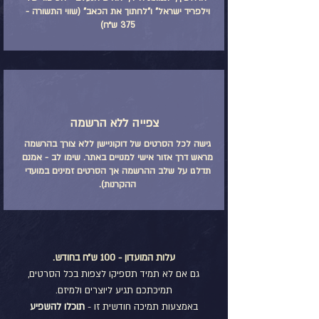
וילפריד ישראל" ו"לחתוך את הכאב" (שווי התשורה -
375 ש״ח)
צפייה ללא הרשמה
גישה לכל הסרטים של דוקוניישן ללא צורך בהרשמה
מראש דרך אזור אישי למנויים באתר. שימו לב - אמנם
תדלגו על שלב ההרשמה אך הסרטים זמינים במועדי
ההקרנות).
עלות המועדון - 100 ש״ח בחודש.
גם אם לא תמיד תספיקו לצפות בכל הסרטים,
תמיכתכם תגיע ליוצרים ולמיזם.
באמצעות תמיכה חודשית זו -
תוכלו להשפיע