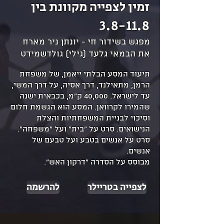
זמין לצפייה מקוונת בין
3.8-11.8
מפגש בשידור חי - יונתן ניר מארח
את הבמאי גלעד (גילי) גולדשמידט
תיעוד המסע הבלתי ייאמן, של משפחת
הרמן, מתאילנד, דרך אסיה, על דרך המשי,
עד לישראל. 40,000 ק"מ, בכבאית ישנה
שהמירו לקרוואן. המסע הוא הגשמת חלום
וסיכוי לבניית המשפחתיות והצלת
הנישואים. סרט על "בית" ועל "משפחה".
סרט על אנשים בטבע ועל טבעם של
אנשים.
מבוסס על הסדרה "דרקון האש".
לצפייה בטריילר
להרשמה