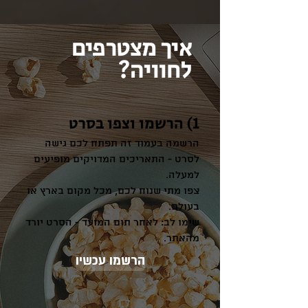
איך מצטרפים
לחוויה?
1) הרשמו וצפו בסרט
הרשמה בעמוד זה תפתח לכם גישה
לסרט - התאריכים המדויקים מופיעים
למעלה.
צפו מתי שנוח לכם, מכל מקום בארץ או
בעולם.
שימו לב: לאחר תום המועד - הסרט יורד
מהאתר.
הרשמו עכשיו