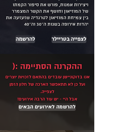
ויצירות אמנות, פורש את סיפור הקמתו
של המוזיאון וחושף את הקשר המצמרר
בין צמיחת המוזיאון לטרגדיה שזעזעה את
יהדות אירופה בשנות ה־30 וה־40
לצפייה בטריילר
להרשמה
ההקרנה הסתיימה :(
אנו בדוקוניישן עובדים בהתאם לזכויות יוצרים
ועל כן לא תתאפשר הארכה של חלון הזמן
לצפייה.
אבל היי - יש עוד הרבה אירועים!
להרשמה לאירועים הבאים