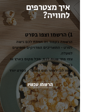
איך מצטרפים
לחוויה?
1) הרשמו וצפו בסרט
הרשמה בעמוד זה תפתח לכם גישה
לסרט - התאריכים המדויקים מופיעים
למעלה.
צפו מתי שנוח לכם, מכל מקום בארץ או
בעולם.
שימו לב: לאחר תום המועד - הסרט יורד
מהאתר.
הרשמו עכשיו