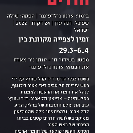
חדרים
בימוי: ארנון גולדפינגר | הפקה: שולה
שפיגל, דנה עדן | 24 דקות | 2022 |
ישראל
זמין לצפייה מקוונת בין
29.3-6.4
מפגש בשידור חי - יונתן ניר מארח
את הבמאי ארנון גולדפינגר
בשנת 1933 הוזמן ד"ר קרל שוורץ על ידי
ראש עיריית תל אביב דאז מאיר דיזנגוף,
לנהל את המוזיאון הראשון לאמנות
בפלשתינה – מוזיאון תל אביב. ד"ר שוורץ
עזב את עולם התרבות של ברלין, הגיע
לתל אביב, ולהפתעתו גילה שהמוזיאון
ממוקם בשלושה חדרים קטנים בביתו
הפרטי של ראש העיר.
הסרט, העשוי קולאז' של חומרי ארכיון