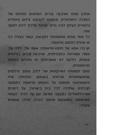
ארבע נשים וארבעה גברים המהווים פסיפס של
החברה הישראלית, נפגשים לקבוצת צילום טיפולית
בהנחיית הצלם זוכה פרס ישראל אלכס ליבק למשך
שנה.
כל אחד ואחת ממשתתפי הקבוצה, קשור בצורה כזו
או אחרת לפוסט טראומה.
יש בה אמא של פוסט-טראומתי, אשה של, ילדה של,
אשה ששירתה כתצפיתנית, וארבעה גברים בגילאים
מגוונים, חלקם לא מאובחנים או מוכרים כפוסט
טראומטיים.
מתוך תמונותיו האייקוניות של ליבק ומתוך צילומים
שהמשתתפים מביאים בעצמם, מתפתח שיח
אינטואיטיבי ואותנטי על הפוסט טראומה כתופעה
חברתית שחדרה לכל בית בישראל, על דימויים
אודיו-ויזואליים כמעצבי תודעה וגם על הדרך לצמוח
מטראומה באמצעות שיתוף, הכרה, יצירה, אנושיות
וחמלה.
תקציר