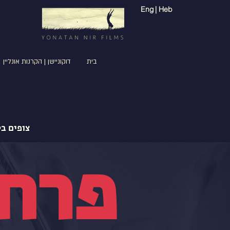
Eng
| Heb
בית
דוקוניישן | הקרנות אונליין
צופים ב
פרח