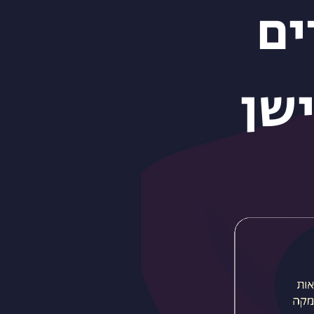
ים
ישן