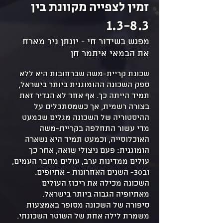
זמין לצפייה מקוונת בין
1.3-8.3
מפגש בשידור חי - יונתן ניר מארח
את הבמאי איתמר חן
שכונת קריית-משה שברחובות היא ללא
ספק השכונה ההומוגנית ביותר בישראל,
תמיד הייתה כך. אף אחד לא הגדיר זאת
בצורה רשמית, אך כשמסתכלים על
ההיסטוריה של השכונה מגלים שכמעט
מדי עשור התחלפה בקריית-משה
האוכלוסייה, וכמעט תמיד היא נשארה
הומוגנית: פעם ניצולי שואה, אחר כך
עולים ממדינות ערב, עולים מחבר העמים,
וב30- השנים האחרונות - אתיופים.
השכונה מכילה את ריכוז העולים
מאתיופיה הגבוה ביותר בישראל.
סיפורה של השכונה מסופר באמצעות
משמרת לילה אחת של השוטר השכונתי.